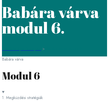
Babára várva
modul 6.
Családterápia Budapest
>
Babára várva modul 6.
Babára várva
Modul 6
1. Megküzdési stratégiák