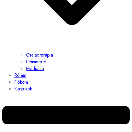
Családterápia
Önismeret
Mediáció
Rólam
Fiókom
Kurzusok