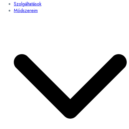
Szolgáltatások
Módszereim