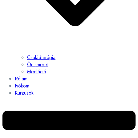
Családterápia
Önismeret
Mediáció
Rólam
Fiókom
Kurzusok