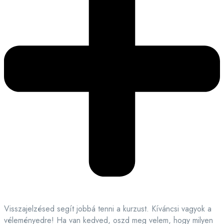
Visszajelzésed segít jobbá tenni a kurzust. Kíváncsi vagyok a
véleményedre! Ha van kedved, oszd meg velem, hogy milyen