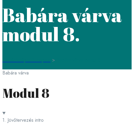
Babára várva
modul 8.
Családterápia Budapest
>
Babára várva modul 8.
Babára várva
Modul 8
1. Jövőtervezés intro