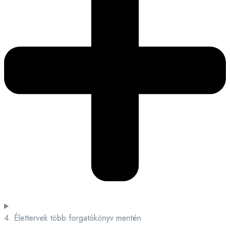
4. Élettervek több forgatókönyv mentén