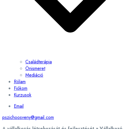
Családterápia
Önismeret
Mediáció
Rólam
Fiókom
Kurzusok
Email
pszichoosveny@gmail.com
A vállalkozás létrehozását és fejlesztését a Vállalkozó