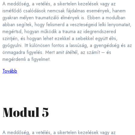
A meddőség, a vetélés, a sikertelen kezelések vagy az
ismétlődő csalódások nemcsak fájdalmas események, hanem
gyakran mélyen traumatizáló élmények is. Ebben a modulban
abban segítek, hogy felismerd a veszteségeid lelki lenyomatait,
megértsd, hogyan működik a trauma az idegrendszered
szintjén, és hogyan lehet ezekkel a sebekkel együtt élni,
gyógyulni. Itt különösen fontos a lassúság, a gyengédség és az
önmagadra figyelés. Mert amit átéltél, az számít – és
megérdemli a figyelmet.
Tovább
Modul 5
A meddőség, a vetélés, a sikertelen kezelések vagy az