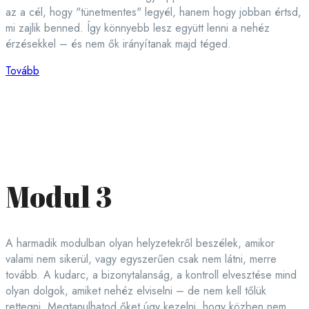
az a cél, hogy "tünetmentes" legyél, hanem hogy jobban értsd,
mi zajlik benned. Így könnyebb lesz együtt lenni a nehéz
érzésekkel – és nem ők irányítanak majd téged.
Tovább
Modul 3
A harmadik modulban olyan helyzetekről beszélek, amikor
valami nem sikerül, vagy egyszerűen csak nem látni, merre
tovább. A kudarc, a bizonytalanság, a kontroll elvesztése mind
olyan dolgok, amiket nehéz elviselni – de nem kell tőlük
rettegni. Megtanulhatod őket úgy kezelni, hogy közben nem