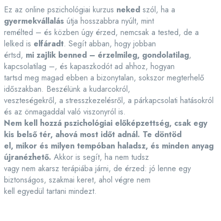
Ez az online pszichológiai kurzus
neked
szól, ha a
gyermekvállalás
útja hosszabbra nyúlt, mint
remélted – és közben úgy érzed, nemcsak a tested, de a
lelked is
elfáradt
. Segít abban, hogy jobban
értsd,
mi zajlik benned – érzelmileg, gondolatilag
,
kapcsolatilag –, és kapaszkodót ad ahhoz, hogyan
tartsd meg magad ebben a bizonytalan, sokszor megterhelő
időszakban. Beszélünk a kudarcokról,
veszteségekről, a stresszkezelésről, a párkapcsolati hatásokról
és az önmagaddal való viszonyról is.
Nem kell hozzá pszichológiai előképzettség, csak egy
kis belső tér, ahová most időt adnál. Te döntöd
el, mikor és milyen tempóban haladsz, és minden anyag
újranézhető.
Akkor is segít, ha nem tudsz
vagy nem akarsz terápiába járni, de érzed: jó lenne egy
biztonságos, szakmai keret, ahol végre nem
kell egyedül tartani mindezt.