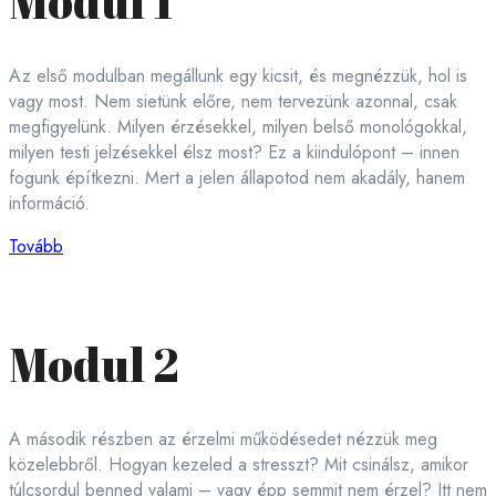
Modul 1
Az első modulban megállunk egy kicsit, és megnézzük, hol is
vagy most. Nem sietünk előre, nem tervezünk azonnal, csak
megfigyelünk. Milyen érzésekkel, milyen belső monológokkal,
milyen testi jelzésekkel élsz most? Ez a kiindulópont – innen
fogunk építkezni. Mert a jelen állapotod nem akadály, hanem
információ.
Tovább
Modul 2
A második részben az érzelmi működésedet nézzük meg
közelebbről. Hogyan kezeled a stresszt? Mit csinálsz, amikor
túlcsordul benned valami – vagy épp semmit nem érzel? Itt nem