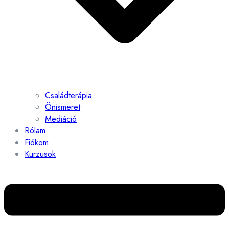
Családterápia
Önismeret
Mediáció
Rólam
Fiókom
Kurzusok