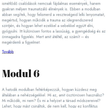
ismétlődő csalódások nemcsak fájdalmas események, hanem
gyakran mélyen traumatizáló élmények is. Ebben a modulban
abban segítek, hogy felismerd a veszteségeid lelki lenyomatait,
megértsd, hogyan működik a trauma az idegrendszered
szintjén, és hogyan lehet ezekkel a sebekkel együtt élni,
gyógyulni. Itt különösen fontos a lassúság, a gyengédség és az
önmagadra figyelés. Mert amit átéltél, az számít – és
megérdemli a figyelmet.
Tovább
Modul 6
A hatodik modulban feltérképezzük, hogyan küzdesz meg
általában a nehézségekkel. Mi az, amit ösztönösen használsz?
Mi működik, mi nem? És mi a helyzet a társad módszereivel?
Lehet, hogy mást csináltok, de nem kell, hogy ez konfliktus