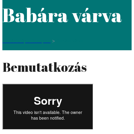
Babára várva
Családterápia Budapest
>
Babára várva
Bemutatkozás