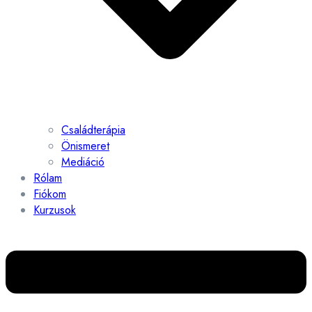
Családterápia
Önismeret
Mediáció
Rólam
Fiókom
Kurzusok