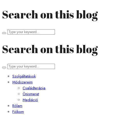
Search on this blog
Search
for:
Search on this blog
Search
for:
Szolgáltatások
Módszereim
Családterápia
Önismeret
Mediáció
Rólam
Fiókom