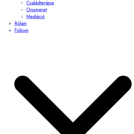
Családterápia
Önismeret
Mediáció
Rólam
Fiókom