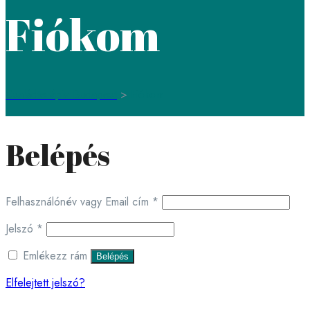
Fiókom
Családterápia Budapest
>
Fiókom
Belépés
Kötelező
Felhasználónév vagy Email cím
*
Kötelező
Jelszó
*
Emlékezz rám
Belépés
Elfelejtett jelszó?