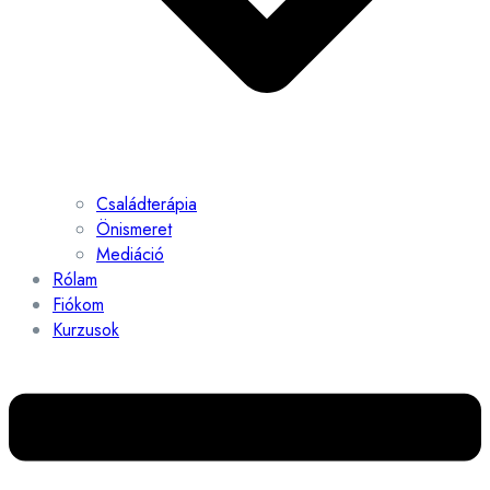
Családterápia
Önismeret
Mediáció
Rólam
Fiókom
Kurzusok