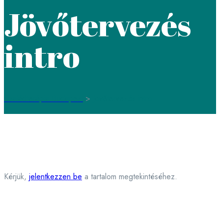
Jövőtervezés
intro
Családterápia Budapest
>
Jövőtervezés intro
Kérjük,
jelentkezzen be
a tartalom megtekintéséhez.