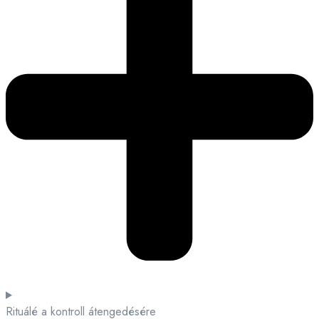
Rituálé a kontroll átengedésére