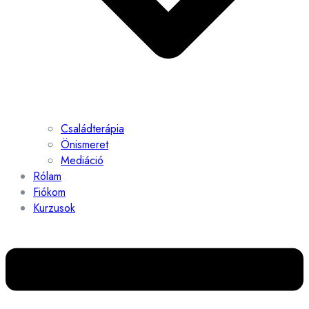
Családterápia
Önismeret
Mediáció
Rólam
Fiókom
Kurzusok