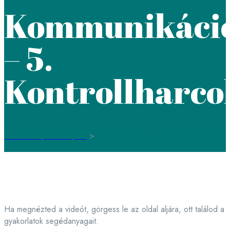
Kommunikáci
– 5.
Kontrollharco
Családterápia Budapest
>
Kommunikáció – 5. Kontrollharcok
Ha megnézted a videót, görgess le az oldal aljára, ott találod a
gyakorlatok segédanyagait.